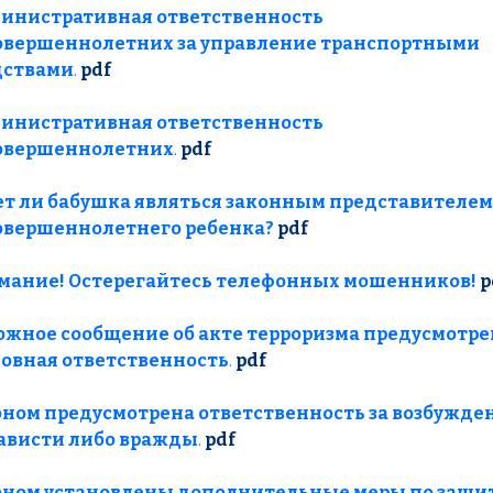
инистративная ответственность
овершеннолетних за управление транспортными
дствами
.
pdf
инистративная ответственность
овершеннолетних
.
pdf
ет ли бабушка являться законным представителем
овершеннолетнего ребенка?
pdf
мание! Остерегайтесь телефонных мошенников!
p
ложное сообщение об акте терроризма предусмотре
ловная ответственность
.
pdf
оном предусмотрена ответственность за возбужде
ависти либо вражды
.
pdf
оном установлены дополнительные меры по защи