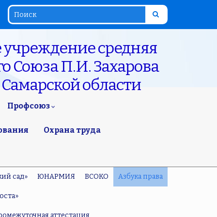
 учреждение средняя
о Союза П.И. Захарова
 Самарской области
Профсоюз
ования
Охрана труда
кий сад»
ЮНАРМИЯ
ВСОКО
Азбука права
оста»
ромежуточная аттестация