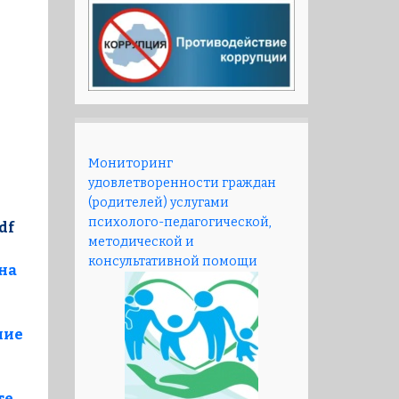
Мониторинг
удовлетворенности граждан
(родителей) услугами
психолого-педагогической,
df
методической и
консультативной помощи
на
ние
те