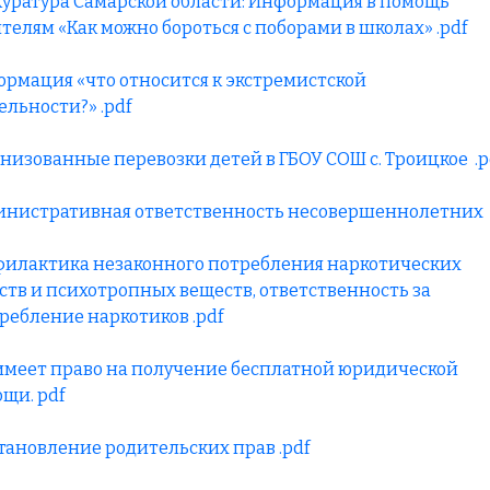
уратура Самарской области: Информация в помощь
телям «Как можно бороться с поборами в школах» .pdf
рмация «что относится к экстремистской
ельности?» .pdf
низованные перевозки детей в ГБОУ СОШ с. Троицкое .p
нистративная ответственность несовершеннолетних 
илактика незаконного потребления наркотических
ств и психотропных веществ, ответственность за
ребление наркотиков .pdf
имеет право на получение бесплатной юридической
щи. pdf
тановление родительских прав .pdf