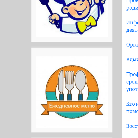
Прок
роди
Инфо
деят
Орга
Адми
Проф
сред
упот
Кто 
помо
Восс