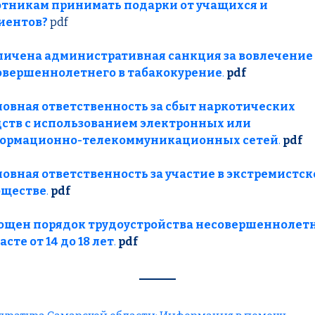
отникам принимать подарки от учащихся и
иентов?
pdf
личена административная санкция за вовлечение
овершеннолетнего в табакокурение
.
pdf
ловная ответственность за сбыт наркотических
дств с использованием электронных или
ормационно-телекоммуникационных сетей
.
pdf
овная ответственность за участие в экстремистс
бществе
.
pdf
ощен порядок трудоустройства несовершеннолетн
асте от 14 до 18 лет
.
pdf