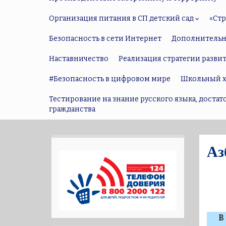
Организация питания в СП детский сад
«Ст
Безопасность в сети Интернет
Дополнительн
Наставничество
Реализация стратегии разви
#Безопасность в цифровом мире
Школьный х
Тестирование на знание русского языка, доста
гражданства
Аз
В