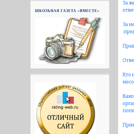
За ж
отве
ШКОЛЬНАЯ ГАЗЕТА «ВМЕСТЕ»
За н
пред
Прав
Отве
Кто 
несо
Како
орга
попе
Прие