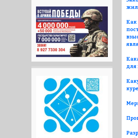
жил
Как 
пос
взыс
явл
Как
для
Как
кур
Мер
Про
Раз