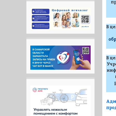
пр
В ц
об
В ц
Учр
инф
Адм
про