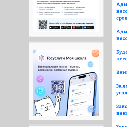
Адм
нес
сре
Адм
нес
Буд
нес
Вни
За 
уго
Зак
нен
Зак