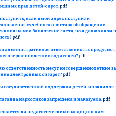
ищных прав детей-сирот
.
pdf
поступить, если в мой адрес поступили
тановления судебного пристава об обращении
кания на мои банковские счета, но я должником 
яюсь?
pdf
ая административная ответственность предусмот
 несовершеннолетних водителей?
pdf
ую ответственность несут несовершеннолетние за
ение электронных сигарет?
pdf
ы государственной поддержки детей-инвалидов
.
паганда наркотиков запрещена и наказуема
.
pdf
решается ли педагогическим и медицинским