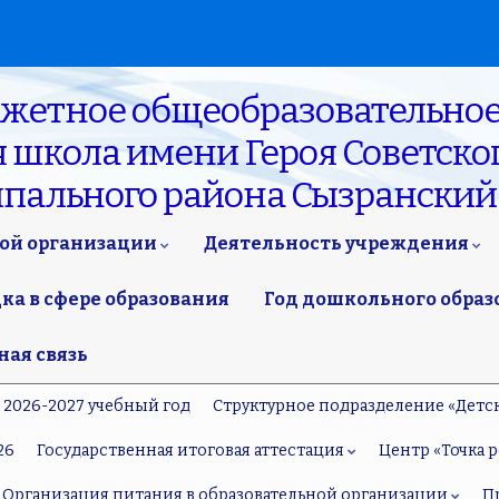
джетное общеобразовательное
школа имени Героя Советског
ипального района Сызранский
ной организации
Деятельность учреждения
а в сфере образования
Год дошкольного образ
ная связь
а 2026-2027 учебный год
Структурное подразделение «Детс
26
Государственная итоговая аттестация
Центр «Точка р
Организация питания в образовательной организации
П