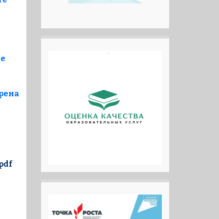
не
рена
pdf