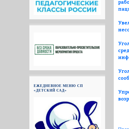
раб
пац
Уве
нес
Уго
сре
инф
Угол
соо
ЕЖЕДНЕВНОЕ МЕНЮ СП
«ДЕТСКИЙ САД»
Упр
возр