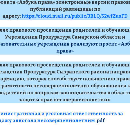
оекта «Азбука права» электронные версии право
публикаций размещены по
адресу:
https://cloud.mail.ru/public/3BLQ/52wfZusFD
елях правового просвещения родителей и обучающ
Учреждения Прокуратура Самарской области и
разовательные учреждения реализуют проект «Азб
права»
елях правового просвещения родителей и обучающ
еждения Прокуратура Сызранского района направ
ормацию, которая способствует повышению прав
грамотности несовершеннолетних обучающихся 
родителей по вопросам законодательства в област
защиты прав несовершеннолетних
инистративная и уголовная ответственность за
дажу алкоголя несовершеннолетним
.
pdf