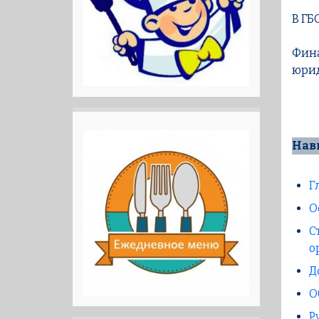
В ГБ
Фина
юрид
Нав
Г
О
С
о
Д
О
Р