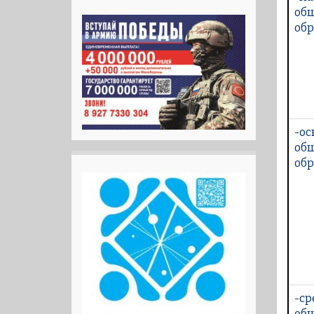
об
обр
-ос
об
обр
-ср
об