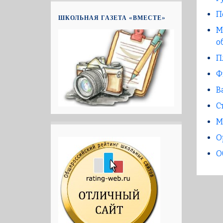
П
ШКОЛЬНАЯ ГАЗЕТА «ВМЕСТЕ»
М
о
П
Ф
В
С
М
О
О