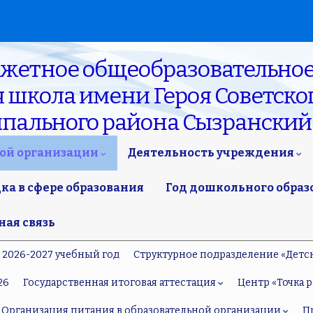
джетное общеобразовательное
школа имени Героя Советског
ипального района Сызранский
ной организации
Деятельность учреждения
а в сфере образования
Год дошкольного образ
ная связь
а 2026-2027 учебный год
Структурное подразделение «Детс
26
Государственная итоговая аттестация
Центр «Точка р
Организация питания в образовательной организации
П