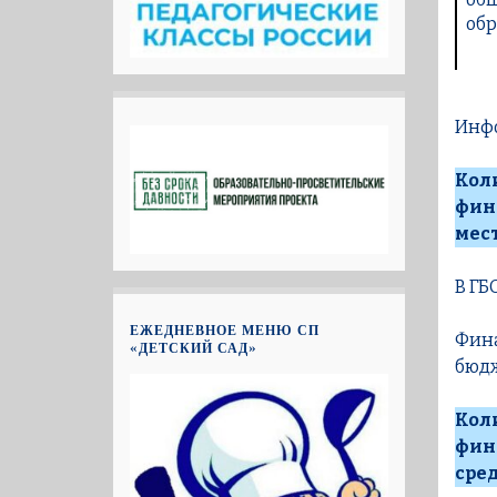
обр
Инфо
Кол
фин
мес
В ГБ
ЕЖЕДНЕВНОЕ МЕНЮ СП
Фина
«ДЕТСКИЙ САД»
бюдж
Кол
фин
сре