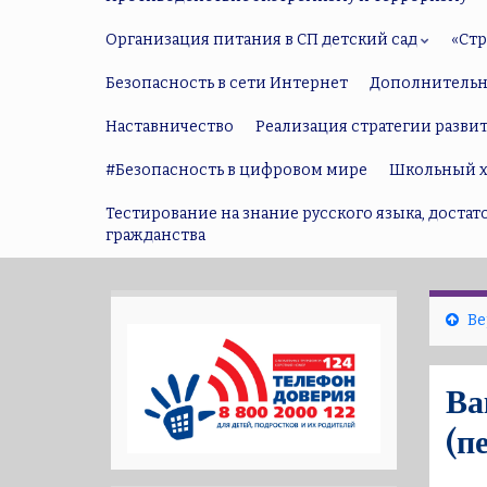
Организация питания в СП детский сад
«Ст
Безопасность в сети Интернет
Дополнительн
Наставничество
Реализация стратегии разви
#Безопасность в цифровом мире
Школьный х
Тестирование на знание русского языка, доста
гражданства
Ве
Ва
(п