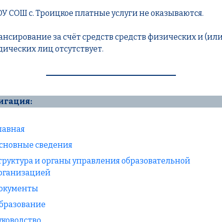
ОУ СОШ с. Троицкое платные услуги не оказываются.
нсирование за счёт средств средств физических и (или
ических лиц отсутствует.
игация:
лавная
сновные сведения
труктура и органы управления образовательной
рганизацией
окументы
бразование
уководство