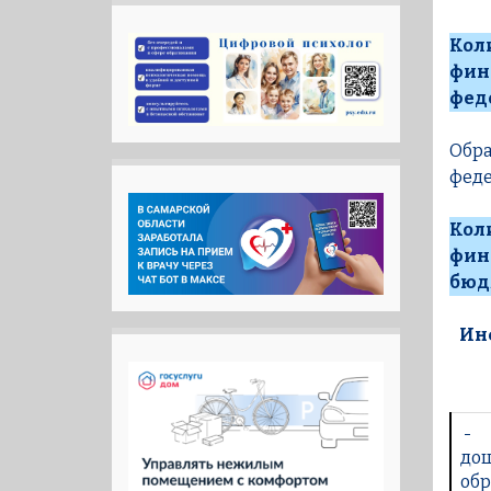
Кол
фин
фед
Обра
феде
Кол
фин
бюд
Ин
-
до
обр