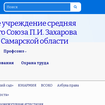
 учреждение средняя
о Союза П.И. Захарова
 Самарской области
Профсоюз
ования
Охрана труда
кий сад»
ЮНАРМИЯ
ВСОКО
Азбука права
оста»
ромежуточная аттестация