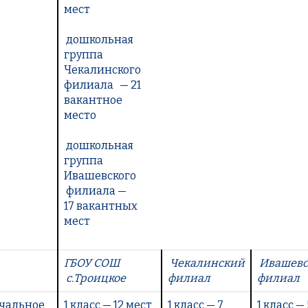
мест
дошкольная
группа
Чекалинского
филиала — 21
вакантное
место
дошкольная
группа
Ивашевского
филиала —
17 вакантных
мест
ГБОУ СОШ
Чекалинский
Ивашевс
с.Троицкое
филиал
филиал
чальное
1 класс — 12 мест
1 класс — 7
1 класс — 