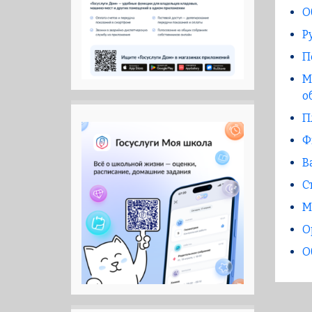
О
Р
П
М
о
П
Ф
В
С
М
О
О