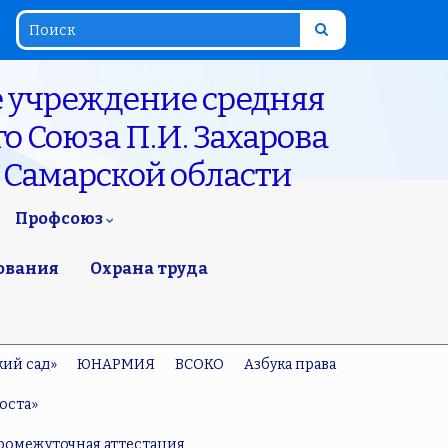
 учреждение средняя
о Союза П.И. Захарова
 Самарской области
Профсоюз
ования
Охрана труда
кий сад»
ЮНАРМИЯ
ВСОКО
Азбука права
оста»
ромежуточная аттестация