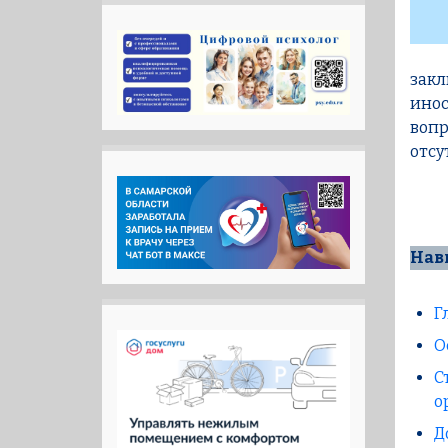
закл
инос
вопр
отсу
Нав
Г
О
С
о
Д