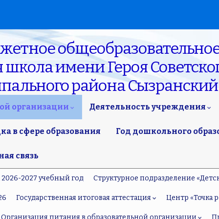
джетное общеобразовательное
школа имени Героя Советског
ипального района Сызранский
ной организации
Деятельность учреждения
а в сфере образования
Год дошкольного образ
ная связь
а 2026-2027 учебный год
Структурное подразделение «Детс
26
Государственная итоговая аттестация
Центр «Точка р
Организация питания в образовательной организации
П