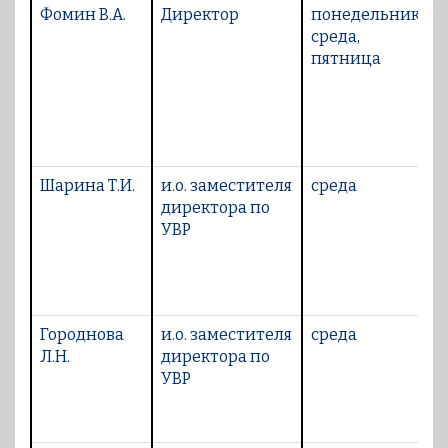
Фомин В.А.
Директор
понедельник,
9
среда,
пятница
1
1
Шарина Т.И.
и.о. заместителя
среда
9
директора по
УВР
Городнова
и.о. заместителя
среда
9
Л.Н.
директора по
УВР