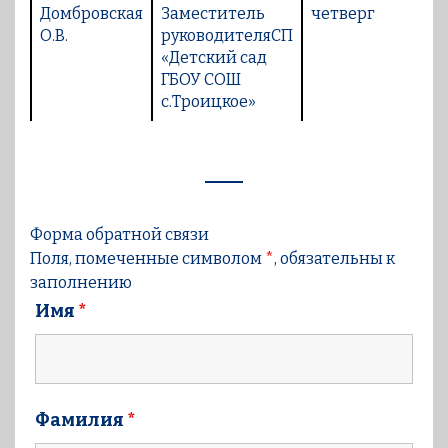
Домбровская
Заместитель
четверг
9
О.В.
руководителяСП
«Детский сад
ГБОУ СОШ
с.Троицкое»
Форма обратной связи
Поля, помеченные символом
*
, обязательны к
заполнению
Имя
*
Фамилия
*