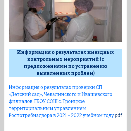
Информация о результатах выездных
контрольных мероприятий (с
предложениями по устранению
выявленных проблем)
Информация о результатах проверки СП
«Детский сад», Чекалинского и Ивашевского
филиалов ГБОУ СОШ с. Троицкое
территориальным управлением
Роспотребнадзора в 2021 – 2022 учебном году.
pdf