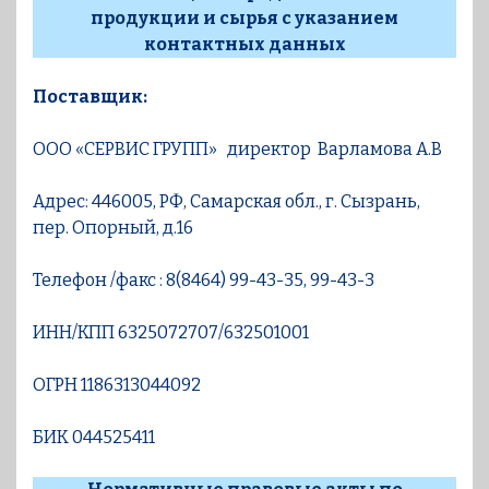
продукции и сырья с указанием
контактных данных
Поставщик:
ООО «СЕРВИС ГРУПП»
директор Варламова А.В
Адрес: 446005, РФ, Самарская обл., г. Сызрань,
пер. Опорный, д.16
Телефон /факс : 8(8464) 99-43-35, 99-43-3
ИНН/КПП 6325072707/632501001
ОГРН 1186313044092
БИК 044525411